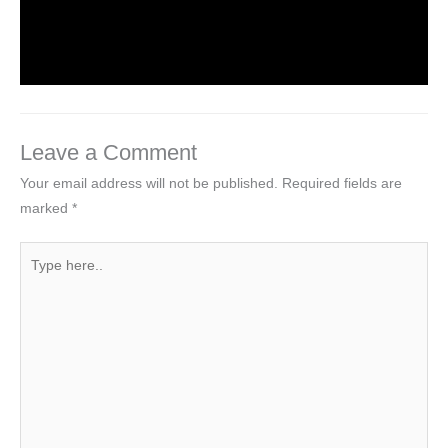
on Web Design
1 Comment
/
Uncategorized
/ By
worldeye4
Leave a Comment
Your email address will not be published.
Required fields are
marked
*
Type
here..