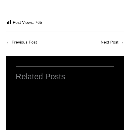
Post Views:
765
←
Previous Post
Next Post
→
Related Posts
Computer Basic: What exactly is a
computer ?
Uncategorized
/ By
worldeye4
Multiple Choice Questions and Answers