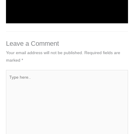
2 Comments
/
Video
/ By
worldeye4
Leave a Comment
Your email address will not be published.
Required fields are
marked
*
Type
here..