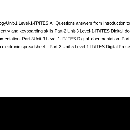
logy
Unit-1 Level-1-IT/ITES
All Questions answers from Introduction t
 entry and keyboarding skills Part-2
Unit-3 Level-1-IT/ITES
Digital d
umentation- Part-3
Unit-3 Level-1-IT/ITES
Digital documentation- Part
to electronic spreadsheet – Part-2
Unit-5 Level-1-IT/ITES
Digital Prese