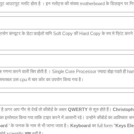
नपुट आउटपुट स्लॉट होता है । इन स्लोट्स की संख्या motherboard के डिज़ाइन पर निर
 कंप्‍यूटर के डेटा फ़ाईलो यानि Soft Copy की Hard Copy के रुप मे प्रिंट करने के ल
क गणना करने वाली चिप होती है । Single Core Processor ज्‍यादा बोझ पडते ही han
िसमतबल उस cpu मे चार कोर का उपयोग किया गया है।
है अगर आप गौर से देखें तो कीबोर्ड के अक्षर
QWERTY
से शुरु होते हैं।
Christoph
का इस्‍‍‍तेमाल किया गया ताकि टाइप करने में आसानी रहे। उन्होने कीबोर्ड का आविष्कार
oard
‘ के जनक के नाम से भी जाना जाता है।
Keyboard
का full form “
Keys Ele
कोई scientific
नाम
नहीं है।