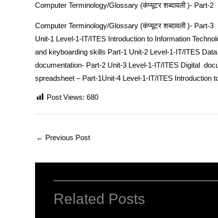
Computer Terminology/Glossary (कंप्यूटर शब्दावली )- Part-2
Computer Terminology/Glossary (कंप्यूटर शब्दावली )- Part-3
Unit-1 Level-1-IT/ITES
Introduction to Information Techno
and keyboarding skills Part-1
Unit-2 Level-1-IT/ITES
Data
documentation- Part-2
Unit-3 Level-1-IT/ITES
Digital doc
spreadsheet – Part-1
Unit-4 Level-1-IT/ITES
Introduction 
Post Views:
680
←
Previous Post
Related Posts