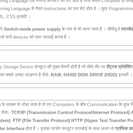
 Language एक स्‍पेशल कैरेक्‍टर का सेट होता है जिसे केवल Computer ही समझ 
ramming Language सेे तैयार instructions का एक सेट होता है । कुछ Programm
, CSS इत्यादी ।
नि
Switch-mode power supply
के नाम से भी जाना जाता है । सीपीयूू में
मदरबोर्ड
 है जो सभी devices को पावर सप्लाई करता है ।
Storage Device कंप्‍यूटर की मुख्‍य मैमारी होती है जो सीधे तौर पर
सेंट्रल प्रोसेसि
का सबसे अच्‍छा उदाहरण है जैसे-
RAM, HARD DISK DRIVE (HDD)
इत्यादी ।
ng के माध्‍यम से जोडा जाता है तो उन Computers के बीच Communication के कुछ निय
 जैसे:-
TCP/IP (Transmission Control Protocol/Internet Protocol)
stem)
FTP (File Transfer Protocol)
HTTP (Hyper Text Transfer Pr
ler Interface
होता है । इसका प्रयोग कंप्‍यूटर मदरबोर्ड के साथ अलग से
ग्राफिक क