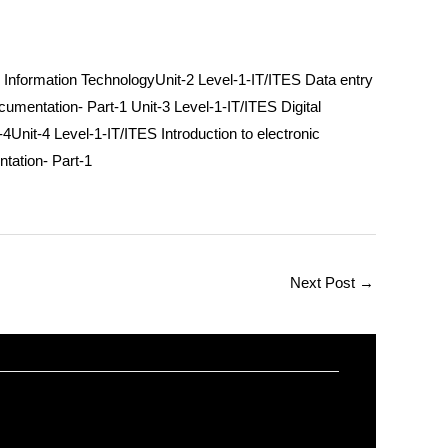
o Information Technology
Unit-2 Level-1-IT/ITES
Data entry
ocumentation- Part-1
Unit-3 Level-1-IT/ITES
Digital
-4
Unit-4 Level-1-IT/ITES
Introduction to electronic
ntation- Part-1
Next Post
→