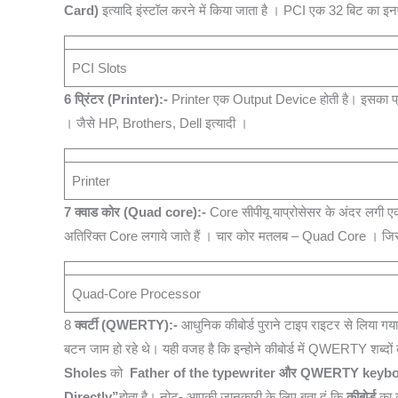
Card)
इत्यादि इंस्‍टॉल करने में किया जाता है । PCI एक 32 बिट का इ
PCI Slots
6
प्रिंटर (Printer):-
Printer एक Output Device होती है। इसका प्रयोग
। जैसे HP, Brothers, Dell इत्यादी ।
Printer
7 क्वाड कोर (Quad core):-
Core सीपीयू याप्रोसेसर के अंदर लगी ए
अतिरिक्‍त Core लगाये जाते हैं । चार कोर मतलब – Quad Core । ज
Quad-Core Processor
8
क्वर्टी (QWERTY):-
आधुनिक कीबोर्ड पुराने टाइप राइटर से लिया गया 
बटन जाम हो रहे थे। यही वजह है कि इन्होने कीबोर्ड में QWERTY शब्दों 
Sholes
को
Father of the typewriter और QWERTY
keyb
Directly”
होता है। नोट- आपकी जानकारी के लिए बता दूं कि
कीबोर्ड
का 